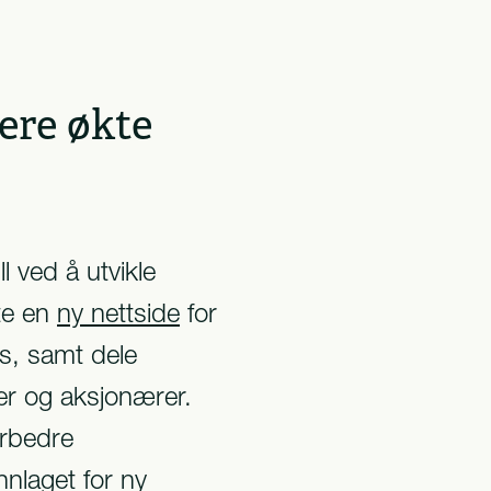
ere økte
ll ved å utvikle
gte en
ny nettside
for
es, samt dele
er og aksjonærer.
orbedre
nnlaget for ny